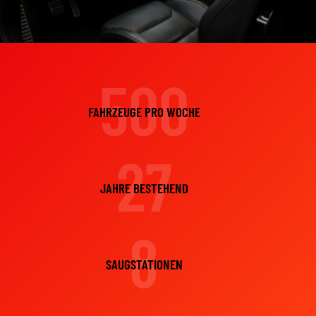
500
FAHRZEUGE PRO WOCHE
27
JAHRE BESTEHEND
8
SAUGSTATIONEN