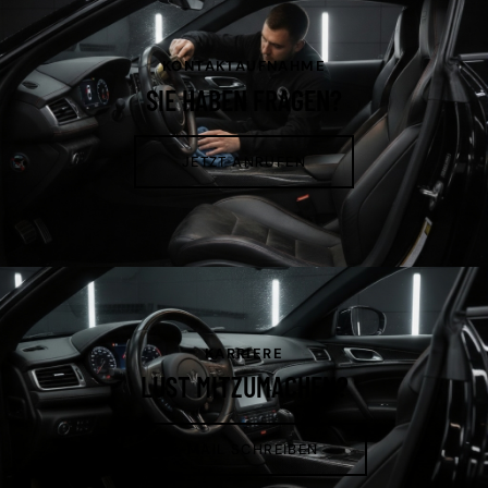
KONTAKTAUFNAHME
SIE HABEN FRAGEN?
JETZT ANRUFEN
KARRIERE
LUST MITZUMACHEN?
E-MAIL SCHREIBEN